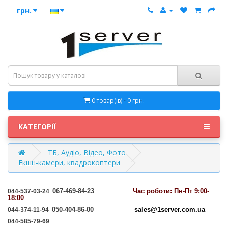
грн.
0 товар(ів) - 0 грн.
КАТЕГОРІЇ
ТБ, Аудіо, Відео, Фото
Екшн-камери, квадрокоптери
067-469-84-23
Час
роботи: Пн-Пт 9:00-
044-537-03-24
18:00
050-404-86-00
sales@1server.com.ua
044-374-11-94
044-585-79-69