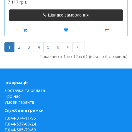
7 117 грн.
Швидке замовлення
1
2
3
4
5
6
>
>|
Показано з 1 по 12 із 61 (всього 6 сторінок)
Інформація
Доставка та оплата
Про нас
Умови гарантії
Служба підтримки
T.044-374-11-96
T.044-537-03-24
T.044-585-79-69