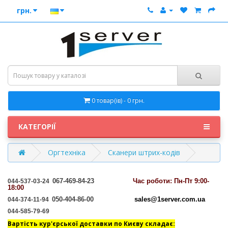
грн.
0 товар(ів) - 0 грн.
КАТЕГОРІЇ
Оргтехніка
Сканери штрих-кодів
067-469-84-23
Час
роботи: Пн-Пт 9:00-
044-537-03-24
18:00
050-404-86-00
sales@1server.com.ua
044-374-11-94
044-585-79-69
Вартість кур'єрської доставки по Києву складає: