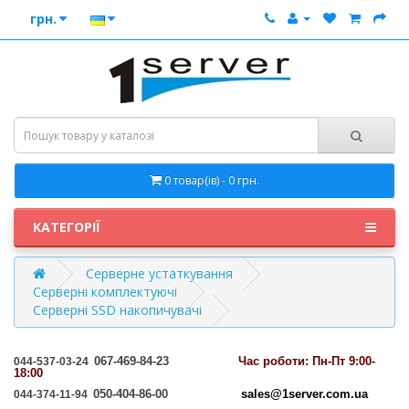
грн.
0 товар(ів) - 0 грн.
КАТЕГОРІЇ
Серверне устаткування
Серверні комплектуючі
Серверні SSD накопичувачі
067-469-84-23
Час
роботи: Пн-Пт 9:00-
044-537-03-24
18:00
050-404-86-00
sales@1server.com.ua
044-374-11-94