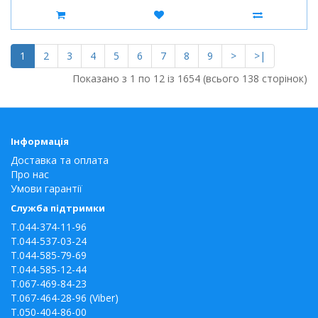
1
2
3
4
5
6
7
8
9
>
>|
Показано з 1 по 12 із 1654 (всього 138 сторінок)
Інформація
Доставка та оплата
Про нас
Умови гарантії
Служба підтримки
T.044-374-11-96
T.044-537-03-24
T.044-585-79-69
T.044-585-12-44
T.067-469-84-23
T.067-464-28-96 (Viber)
T.050-404-86-00