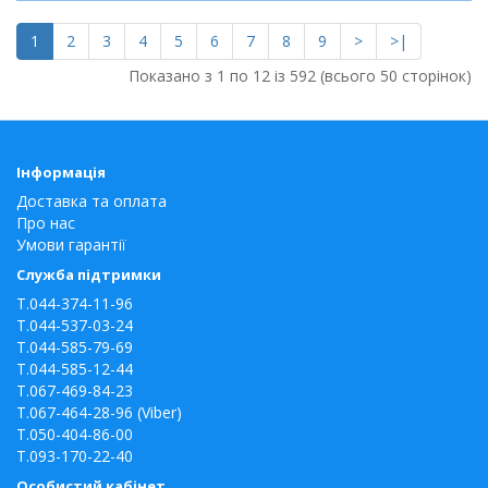
1
2
3
4
5
6
7
8
9
>
>|
Показано з 1 по 12 із 592 (всього 50 сторінок)
Інформація
Доставка та оплата
Про нас
Умови гарантії
Служба підтримки
T.044-374-11-96
T.044-537-03-24
T.044-585-79-69
T.044-585-12-44
T.067-469-84-23
T.067-464-28-96 (Viber)
T.050-404-86-00
T.093-170-22-40
Особистий кабінет