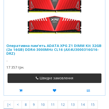
Оперативна пам'ять ADATA XPG Z1 DIMM Kit 32GB
(2x 16GB) DDR4-3000MHz CL16 (AX4U3000316G16-
DRZ)
..
17 357 грн.
Швидке замовлення
|<
<
8
9
10
11
12
13
14
15