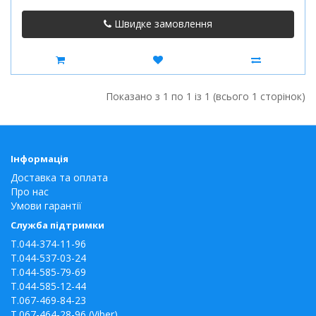
Швидке замовлення
Показано з 1 по 1 із 1 (всього 1 сторінок)
Інформація
Доставка та оплата
Про нас
Умови гарантії
Служба підтримки
T.044-374-11-96
T.044-537-03-24
T.044-585-79-69
T.044-585-12-44
T.067-469-84-23
T.067-464-28-96 (Viber)