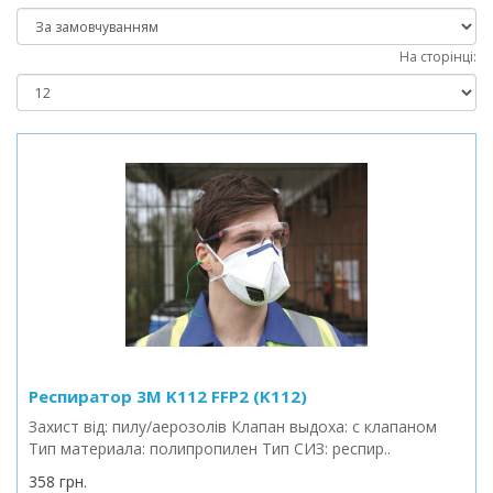
На сторінці:
Респиратор 3M K112 FFP2 (K112)
Захист від: пилу/аерозолів Клапан выдоха: с клапаном
Тип материала: полипропилен Тип СИЗ: респир..
358 грн.