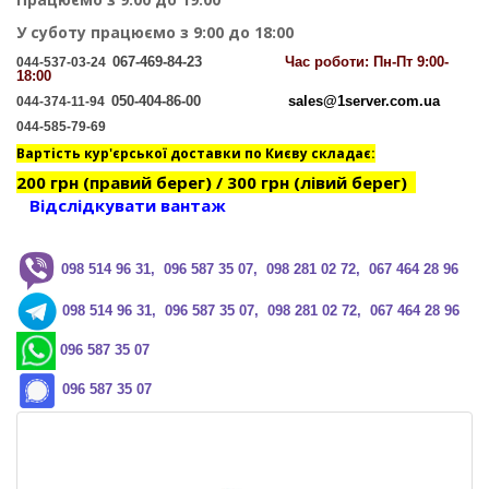
У суботу працюємо з 9:00 до 18:00
067-469-84-23
Час
роботи: Пн-Пт 9:00-
044-537-03-24
18:00
050-404-86-00
sales@1server.com.ua
044-374-11-94
044-585-79-69
Вартість кур'єрської доставки по Києву складає:
200 грн (правий берег) / 300 грн (лівий берег)
Відслідкувати вантаж
0
98 514 96 31, 096 587 35 07, 098 281 02 72, 067 464 28 96
0
98 514 96 31, 096 587 35 07, 098 281 02 72, 067 464 28 96
096 587 35 07
096 587 35 07