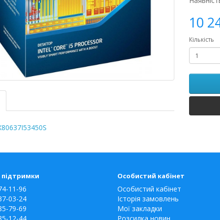
Наявніст
10 2
Кількість
X80637I53450S
 підтримки
Особистий кабінет
74-11-96
Особистий кабінет
37-03-24
Історія замовлень
85-79-69
Мої закладки
85-12-44
Розсилка новин