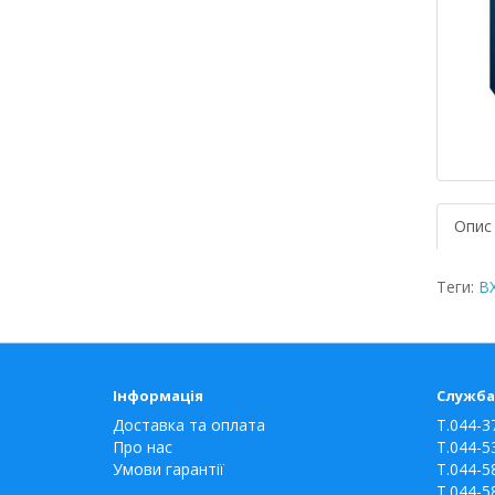
Опис
Теги:
B
Інформація
Служба
Доставка та оплата
T.044-3
Про нас
T.044-5
Умови гарантії
T.044-5
T.044-5