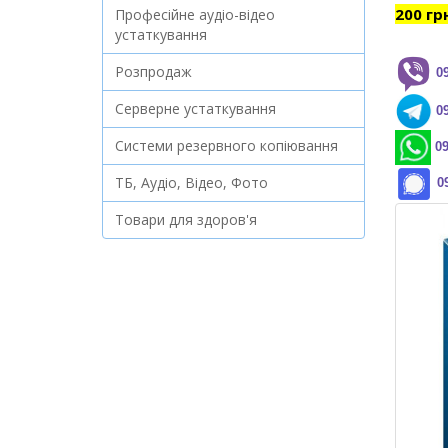
200 гр
Професійне аудіо-відео
устаткування
Розпродаж
0
Серверне устаткування
0
Системи резервного копіювання
09
ТБ, Аудіо, Відео, Фото
0
Товари для здоров'я