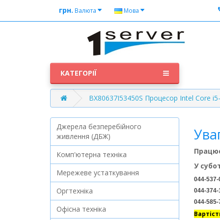
грн.
Валюта
Мова
КАТЕГОРІЇ
BX80637I53450S Процесор Intel Core i5
Джерела безперебійного
Ува
живлення (ДБЖ)
Працює
Комп'ютерна техніка
У субо
Мережеве устаткування
044-537-
Оргтехніка
044-374-
044-585-
Офісна техніка
Вартіст