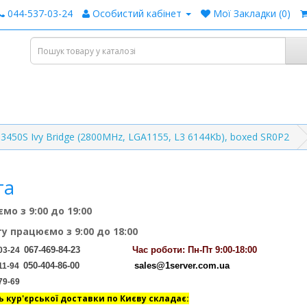
044-537-03-24
Особистий кабінет
Мої Закладки (0)
-3450S Ivy Bridge (2800MHz, LGA1155, L3 6144Kb), boxed SR0P2
га
мо з 9:00 до 19:00
ту працюємо з 9:00 до 18:00
067-469-84-23
Час
роботи: Пн-Пт 9:00-18:00
03-24
050-404-86-00
sales@1server.com.ua
11-94
79-69
ь кур'єрської доставки по Києву складає: