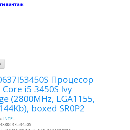
ти вантаж
0637I53450S Процесор
l Core i5-3450S Ivy
ge (2800MHz, LGA1155,
144Kb), boxed SR0P2
к:
INTEL
BX80637I53450S