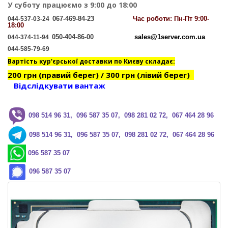
У суботу працюємо з 9:00 до 18:00
067-469-84-23
Час
роботи: Пн-Пт 9:00-
044-537-03-24
18:00
050-404-86-00
sales@1server.com.ua
044-374-11-94
044-585-79-69
Вартість кур'єрської доставки по Києву складає:
200 грн (правий берег) / 300 грн (лівий берег)
Відслідкувати вантаж
0
98 514 96 31, 096 587 35 07, 098 281 02 72, 067 464 28 96
0
98 514 96 31, 096 587 35 07, 098 281 02 72, 067 464 28 96
096 587 35 07
096 587 35 07