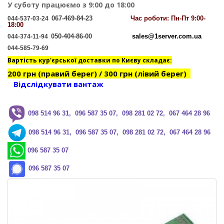
У суботу працюємо з 9:00 до 18:00
067-469-84-23
Час
роботи: Пн-Пт 9:00-
044-537-03-24
18:00
050-404-86-00
sales@1server.com.ua
044-374-11-94
044-585-79-69
Вартість кур'єрської доставки по Києву складає:
200 грн (правий берег) / 300 грн (лівий берег)
Відслідкувати вантаж
0
98 514 96 31, 096 587 35 07, 098 281 02 72, 067 464 28 96
0
98 514 96 31, 096 587 35 07, 098 281 02 72, 067 464 28 96
096 587 35 07
096 587 35 07