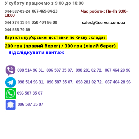
У суботу працюємо з 9:00 до 18:00
067-469-84-23
Час
роботи: Пн-Пт 9:00-
044-537-03-24
18:00
050-404-86-00
sales@1server.com.ua
044-374-11-94
044-585-79-69
Вартість кур'єрської доставки по Києву складає:
200 грн (правий берег) / 300 грн (лівий берег)
Відслідкувати вантаж
0
98 514 96 31, 096 587 35 07, 098 281 02 72, 067 464 28 96
0
98 514 96 31, 096 587 35 07, 098 281 02 72, 067 464 28 96
096 587 35 07
096 587 35 07