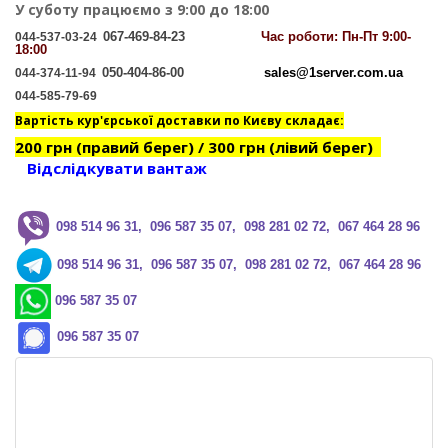
У суботу працюємо з 9:00 до 18:00
067-469-84-23
Час
роботи: Пн-Пт 9:00-
044-537-03-24
18:00
050-404-86-00
sales@1server.com.ua
044-374-11-94
044-585-79-69
Вартість кур'єрської доставки по Києву складає:
200 грн (правий берег) / 300 грн (лівий берег)
Відслідкувати вантаж
0
98 514 96 31, 096 587 35 07, 098 281 02 72, 067 464 28 96
0
98 514 96 31, 096 587 35 07, 098 281 02 72, 067 464 28 96
096 587 35 07
096 587 35 07