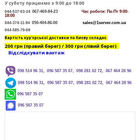
У суботу працюємо з 9:00 до 18:00
067-469-84-23
Час
роботи: Пн-Пт 9:00-
044-537-03-24
18:00
050-404-86-00
sales@1server.com.ua
044-374-11-94
044-585-79-69
Вартість кур'єрської доставки по Києву складає:
200 грн (правий берег) / 300 грн (лівий берег)
Відслідкувати вантаж
0
98 514 96 31, 096 587 35 07, 098 281 02 72, 067 464 28 96
0
98 514 96 31, 096 587 35 07, 098 281 02 72, 067 464 28 96
096 587 35 07
096 587 35 07