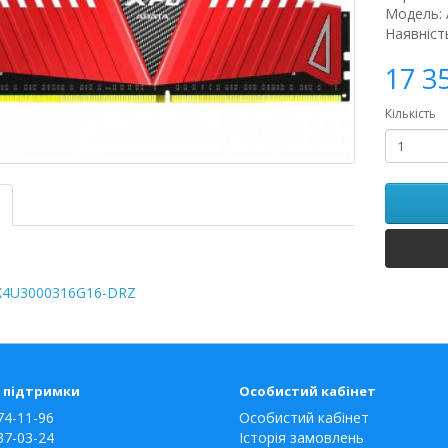
Модель:
Наявніст
17 3
Кількість
X4U3000316G16-DRZ
 підтримки
Особистий кабінет
74-11-96
Особистий кабінет
37-03-24
Історія замовлень