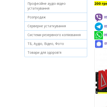
200 гр
Професійне аудіо-відео
устаткування
Розпродаж
0
Серверне устаткування
0
Системи резервного копіювання
09
ТБ, Аудіо, Відео, Фото
0
Товари для здоров'я