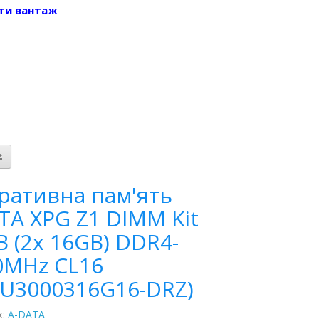
ти вантаж
ративна пам'ять
TA XPG Z1 DIMM Kit
B (2x 16GB) DDR4-
0MHz CL16
4U3000316G16-DRZ)
к:
A-DATA