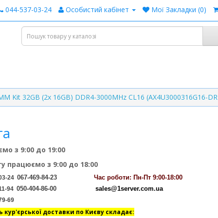
044-537-03-24
Особистий кабінет
Мої Закладки (0)
MM Kit 32GB (2x 16GB) DDR4-3000MHz CL16 (AX4U3000316G16-DR
га
мо з 9:00 до 19:00
ту працюємо з 9:00 до 18:00
067-469-84-23
Час
роботи: Пн-Пт 9:00-18:00
03-24
050-404-86-00
sales@1server.com.ua
11-94
79-69
ь кур'єрської доставки по Києву складає: