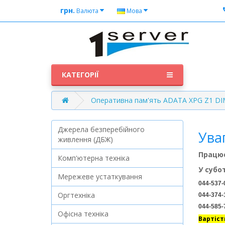
грн.
Валюта
Мова
КАТЕГОРІЇ
Оперативна пам'ять ADATA XPG Z1 DI
Джерела безперебійного
Ува
живлення (ДБЖ)
Працює
Комп'ютерна техніка
У субо
Мережеве устаткування
044-537-
Оргтехніка
044-374-
044-585-
Офісна техніка
Вартіст