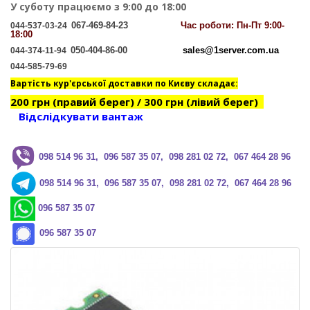
У суботу працюємо з 9:00 до 18:00
067-469-84-23
Час
роботи: Пн-Пт 9:00-
044-537-03-24
18:00
050-404-86-00
sales@1server.com.ua
044-374-11-94
044-585-79-69
Вартість кур'єрської доставки по Києву складає:
200 грн (правий берег) / 300 грн (лівий берег)
Відслідкувати вантаж
0
98 514 96 31, 096 587 35 07, 098 281 02 72, 067 464 28 96
0
98 514 96 31, 096 587 35 07, 098 281 02 72, 067 464 28 96
096 587 35 07
096 587 35 07