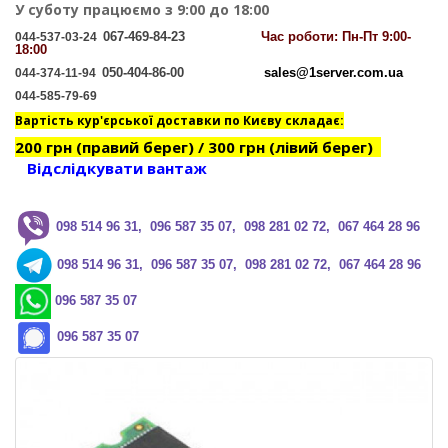
У суботу працюємо з 9:00 до 18:00
067-469-84-23
Час
роботи: Пн-Пт 9:00-
044-537-03-24
18:00
050-404-86-00
sales@1server.com.ua
044-374-11-94
044-585-79-69
Вартість кур'єрської доставки по Києву складає:
200 грн (правий берег) / 300 грн (лівий берег)
Відслідкувати вантаж
0
98 514 96 31, 096 587 35 07, 098 281 02 72, 067 464 28 96
0
98 514 96 31, 096 587 35 07, 098 281 02 72, 067 464 28 96
096 587 35 07
096 587 35 07