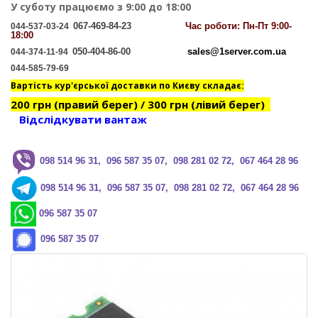
У суботу працюємо з 9:00 до 18:00
067-469-84-23
Час
роботи: Пн-Пт 9:00-
044-537-03-24
18:00
050-404-86-00
sales@1server.com.ua
044-374-11-94
044-585-79-69
Вартість кур'єрської доставки по Києву складає:
200 грн (правий берег) / 300 грн (лівий берег)
Відслідкувати вантаж
0
98 514 96 31, 096 587 35 07, 098 281 02 72, 067 464 28 96
0
98 514 96 31, 096 587 35 07, 098 281 02 72, 067 464 28 96
096 587 35 07
096 587 35 07