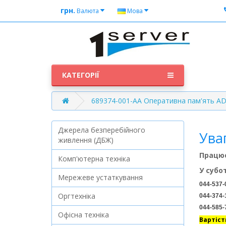
грн.
Валюта
Мова
КАТЕГОРІЇ
689374-001-AA Оперативна пам'ять A
Джерела безперебійного
Ува
живлення (ДБЖ)
Працює
Комп'ютерна техніка
У субо
Мережеве устаткування
044-537-
Оргтехніка
044-374-
044-585-
Офісна техніка
Вартіст