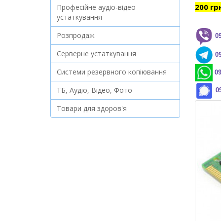
200 гр
Професійне аудіо-відео
устаткування
Розпродаж
0
Серверне устаткування
0
Системи резервного копіювання
09
ТБ, Аудіо, Відео, Фото
0
Товари для здоров'я