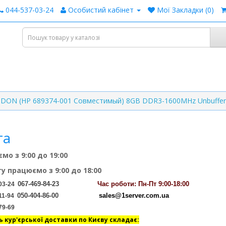
044-537-03-24
Особистий кабінет
Мої Закладки (0)
DDON (HP 689374-001 Совместимый) 8GB DDR3-1600MHz Unbuffere
га
мо з 9:00 до 19:00
ту працюємо з 9:00 до 18:00
067-469-84-23
Час
роботи: Пн-Пт 9:00-18:00
03-24
050-404-86-00
sales@1server.com.ua
11-94
79-69
ь кур'єрської доставки по Києву складає: