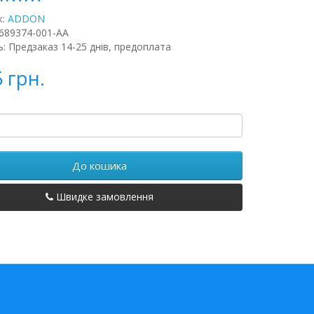
к:
ADDON
689374-001-AA
ь: Предзаказ 14-25 днів, предоплата
5 грн.
До кошика
Швидке замовлення