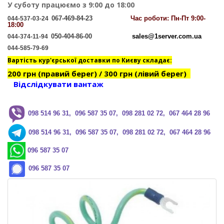
У суботу працюємо з 9:00 до 18:00
067-469-84-23
Час
роботи: Пн-Пт 9:00-
044-537-03-24
18:00
050-404-86-00
sales@1server.com.ua
044-374-11-94
044-585-79-69
Вартість кур'єрської доставки по Києву складає:
200 грн (правий берег) / 300 грн (лівий берег)
Відслідкувати вантаж
0
98 514 96 31, 096 587 35 07, 098 281 02 72, 067 464 28 96
0
98 514 96 31, 096 587 35 07, 098 281 02 72, 067 464 28 96
096 587 35 07
096 587 35 07