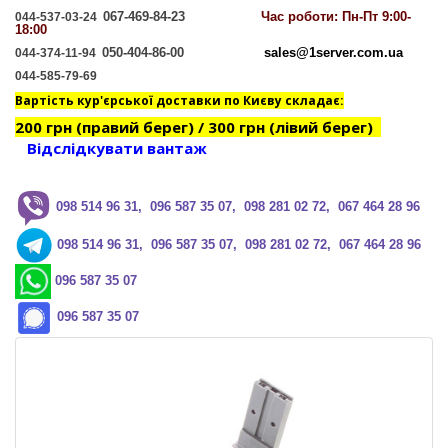
067-469-84-23
Час
роботи: Пн-Пт 9:00-
044-537-03-24
18:00
050-404-86-00
sales@1server.com.ua
044-374-11-94
044-585-79-69
Вартість кур'єрської доставки по Києву складає:
200 грн (правий берег) / 300 грн (лівий берег)
Відслідкувати вантаж
0
98 514 96 31, 096 587 35 07, 098 281 02 72, 067 464 28 96
0
98 514 96 31, 096 587 35 07, 098 281 02 72, 067 464 28 96
096 587 35 07
096 587 35 07